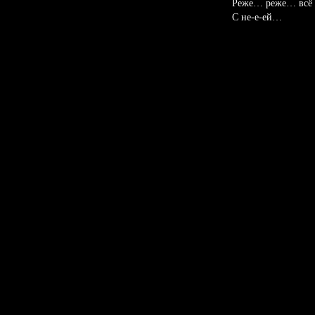
Реже… реже… всё
С не-е-ей…