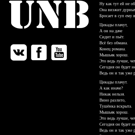
Ну как тут ей не о
Она визжит дурны
Бросает в суп ему 
Цикады плачут,
А он на даче
Сидит и пьёт.
Всё без обмана.
Конец романа.
Мышьяк хорош.
Это ведь лучше, че
Сегодня он будет н
Ведь он и так уже
Цикады плачут.
А как иначе?
Никак нельзя.
Вино разлито,
Тушёнка вскрыта.
Мышьяк хорош.
Это ведь лучше, че
Сегодня он будет н
Ведь он и так уже