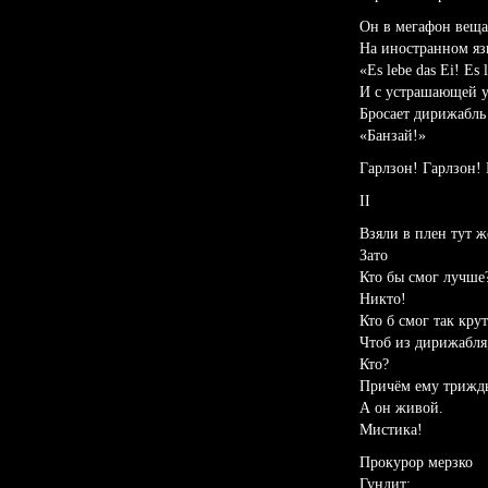
Он в мегафон веща
На иностранном яз
«Es lebe das Ei! Es 
И с устрашающей 
Бросает дирижабль
«Банзай!»
Гарлзон! Гарлзон! 
II
Взяли в плен тут ж
Зато
Кто бы смог лучше
Никто!
Кто б смог так крут
Чтоб из дирижабля
Кто?
Причём ему трижды
А он живой.
Мистика!
Прокурор мерзко
Гундит: