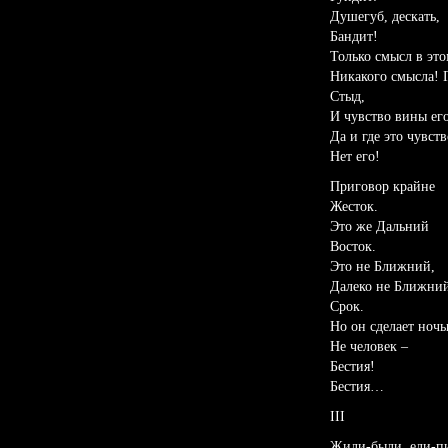
Душегуб, дескать,
Бандит!
Только смысл в это
Никакого смысла! 
Стыд,
И чувство вины его
Да и где это чувств
Нет его!
Приговор крайне
Жесток.
Это же Дальний
Восток.
Это не Ближний,
Далеко не Ближни
Срок.
Но он сделает ночь
Не человек –
Бестия!
Бестия…
III
Жили-были, ели-пи