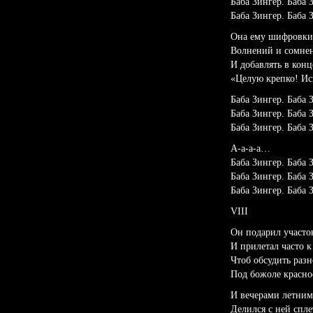
Баба Зингер. Баба 
Баба Зингер. Баба
Она ему шифровки 
Волнений и сомнен
И добавлять в конц
«Целую крепко! Ис
Баба Зингер. Баба 
Баба Зингер. Баба 
Баба Зингер. Баба
А-а-а-а…
Баба Зингер. Баба 
Баба Зингер. Баба 
Баба Зингер. Баба
VIII
Он подарил участо
И прилетал часто к
Чтоб обсудить разн
Под божоле красно
И вечерами летни
Делился с ней спл