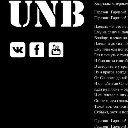
Кварталы лазерным
Гарлзон! Гарлзон! 
Гарлзон! Гарлзон! 
Плевать – и это не 
Ему на славу и поч
Вообще, плевал он 
Плевал и до сих по
Ему плевком попас
Раз плюнуть с три
И был он за способ
В авторитете у вра
Ну а врагов всегда 
От Сенегала до тай
И от тайги до Сене
Куда не плюнь – од
И он плевал в них 
Он не жалел слюны
Такой вот, согласи
Субъект, хотя и по
Гарлзон! Гарлзон! 
Гарлзон! Гарлзон! 