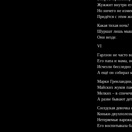
Жужжит внутри ег
Но ничего не изме
Придётся с этим жи
Какая тихая ночь!
Шуршат лишь мыш
Они везде.
VI
Гарлзон не часто в
Его папа и мама, н
Исчезли бесследно 
А ещё он собирал 
Марки Гренландии,
Майских жуков пак
Мелких – в спичеч
А разве бывают де
Соседская девочка 
Коньки-двухполозк
Нетеряемые варежк
Его воспитывала ба