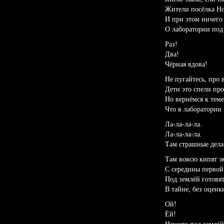
Жители посёлка Н
И при этом ничего
О лаборатории под
Раз!
Два!
Чёрная вдова!
Не пугайтесь, про 
Дети это спели про
Но вернёмся к теме
Что в лаборатории 
Ла-ла-ла-ла.
Ла-ла-ла-ла.
Там страшные дела
Там вовсю кипят э
С середины первой
Под землёй готовят
В тайне, без оценк
Ой!
Ёй!