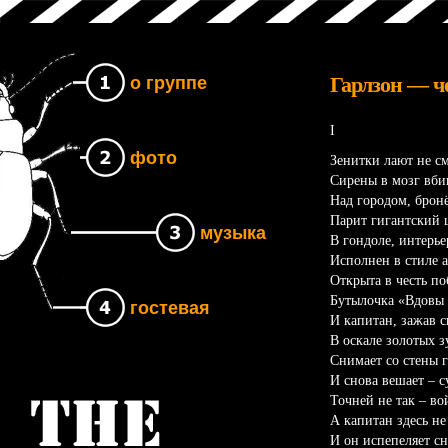
Гарлзон — ч
о группе
I
фото
Зенитки лают не см
Сирены в мозг вби
Над городом, бронё
Парит гигантский 
музыка
В гондоле, интерье
Исполнен в стиле а
Открыта в честь по
Бутылочка «Вдовы 
гостевая
И капитан, зажав с
В оскале золотых з
Снимает со стены 
И снова вешает – с
Точней не так – во
Группа The UNB
А капитан здесь не
И он испепеляет с