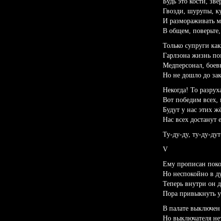
Будь это кости, зв
Гвозди, шурупы, к
И размораживать м
В общем, поверьте,
Только супруги как
Гарлзона жизнь пом
Медперсонал, боев
Но не дошло до за
Некогда! То разрух
Вот победим всех, 
Будут у нас этих 
Нас всех достанут 
Ту-ду-ду, ту-ду-ду
V
Ему прописан поко
Но неспокойно в д
Теперь внутри он д
Пора привыкнуть у
В палате выключен 
Но выключателя не