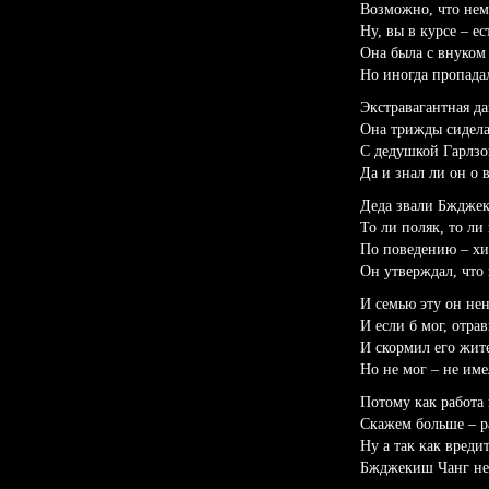
Возможно, что нем
Ну, вы в курсе – 
Она была с внуком 
Но иногда пропадал
Экстравагантная да
Она трижды сидела
С дедушкой Гарлзо
Да и знал ли он о 
Деда звали Бжджек
То ли поляк, то ли
По поведению – хи
Он утверждал, что 
И семью эту он нен
И если б мог, отра
И скормил его жит
Но не мог – не име
Потому как работа 
Скажем больше – р
Ну а так как вредит
Бжджекиш Чанг не 