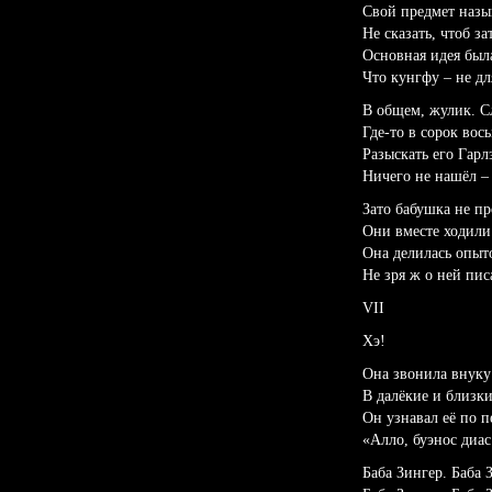
Свой предмет назыв
Не сказать, чтоб за
Основная идея была
Что кунгфу – не дл
В общем, жулик. Сл
Где-то в сорок вос
Разыскать его Гарл
Ничего не нашёл – 
Зато бабушка не пр
Они вместе ходили 
Она делилась опыто
Не зря ж о ней пи
VII
Хэ!
Она звонила внуку
В далёкие и близки
Он узнавал её по п
«Алло, буэнос диас
Баба Зингер. Баба 