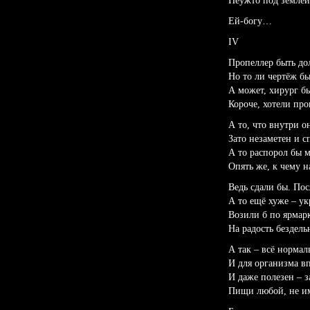
Неужто под землёй
Ей-богу…
IV
Пропеллер быть до
Но то ли чертёж б
А может, хирург б
Короче, хотели про
А то, что внутри он
Зато незаметен и с
А то распорол бы 
Опять же, к чему 
Ведь сдали бы. Пос
А то ещё хуже – ук
Возили б по ярмар
На радость бездель
А так – всё нормал
И для организма в
И даже полезен – з
Пищи любой, не им