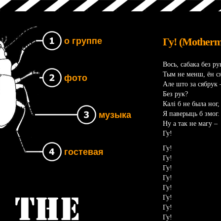
Гу! (Motherm
о группе
Вось, сабака без ру
Тым не менш, ён с
фото
Але што за сябрук 
Без рук?
Калi б не была ног,
Я паверыць б змог.
музыка
Ну а так не магу –
Гу!
Гу!
гостевая
Гу!
Гу!
Гу!
Гу!
Гу!
Группа The UNB
Гу!
Гу!