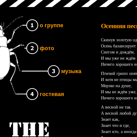
Осенняя пес
о группе
Скинув золотую од
Осень балансирует
фото
Снегом и дождём,
И мы уже не ждём
Ничего хорошего 
музыка
Птичий грипп опят
И хотя не птицы м
Мерзко на душе,
И мы не ждём уже,
гостевая
Ничего хорошего н
А весной не так.
А весной любой ду
Знает как,
Группа The UNB
Знает что и где,
Знает кто, а иногда