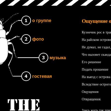
Ощущение о
о группе
Кузнечик рос в тра
фото
На райском острове
Не думал, не гадал,
Что вызовет сканд
музыка
Его решение
Подать прошение
гостевая
На выезд с острова
Вследствие острого
Ощущения
Отвращения.
Группа The UNB
Здесь жить так при