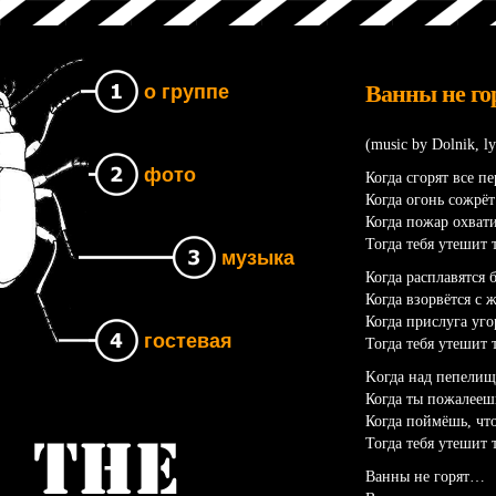
Ванны не го
о группе
(music by Dolnik, ly
фото
Когда сгорят все п
Когда огонь сожрёт
Когда пожар охвати
Тогда тебя утешит т
музыка
Когда расплавятся 
Когда взорвётся с 
Когда прислуга уго
гостевая
Тогда тебя утешит т
Kогда над пепелищ
Когда ты пожалеешь
Когда поймёшь, что
Тогда тебя утешит т
Группа The UNB
Ванны не горят…