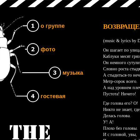
ВОЗВРАЩЕ
о группе
(music & lyrics by 
фото
Он шагает по улиц
Каблуки месят гряз
Он немного сутули
Словно роста стыдя
музыка
А стыдиться-то неч
Метр-сорок всего.
А над уровнем плеч
Пустота! Ничего!
гостевая
Где голова его? О!
Никто не знает, где
Делась голова.
У! А!
Группа The UNB
Плохо без головы.
И с головой, увы,