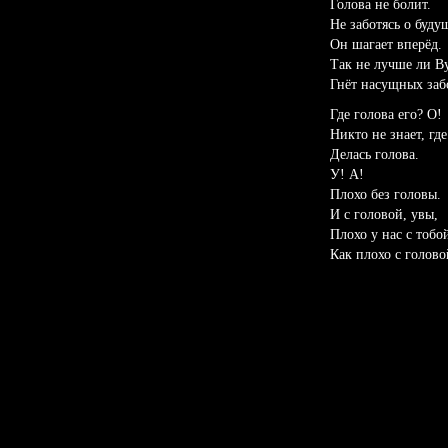
Голова не болит.
Не заботясь о буду
Он шагает вперёд.
Так не лучше ли Ву
Гнёт насущных заб
Где голова его? О!
Никто не знает, где
Делась голова.
У! А!
Плохо без головы.
И с головой, увы,
Плохо у нас с тобо
Как плохо с голово