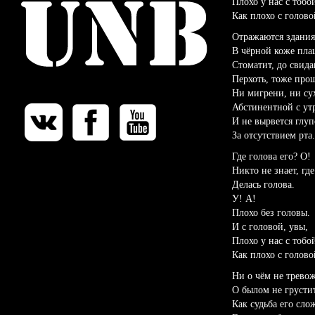
Плохо у нас с тобо
Как плохо с голово
Отражаются здания
В чёрной коже пла
Стоматит, до свида
Перхоть, тоже про
Ни мигрени, ни су
Абстинентной с утр
И не вырвется глуп
За отсутствием рта.
Где голова его? О!
Никто не знает, где
Делась голова.
У! А!
Плохо без головы.
И с головой, увы,
Плохо у нас с тобо
Как плохо с голово
Ни о чём не тревож
О былом не грустит
Как судьба его сло