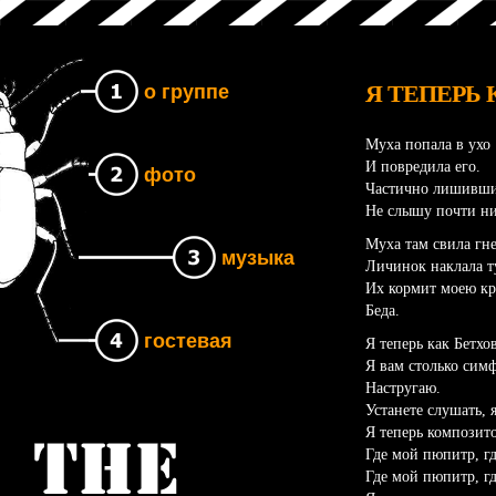
Я ТЕПЕРЬ
о группе
Муха попала в ухо
И повредила его.
фото
Частично лишивши
Не слышу почти ни
Муха там свила гне
музыка
Личинок наклала т
Их кормит моею к
Беда.
гостевая
Я теперь как Бетхо
Я вам столько сим
Настругаю.
Устанете слушать, 
Я теперь композито
Группа The UNB
Где мой пюпитр, г
Где мой пюпитр, г