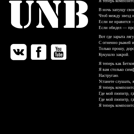
Я теперь композит
В ночь запущу сво
Чтоб между звезд и
Если не нравится 
Если обидел — про
Вот где зарыта ляг
С огненно рыжей и
Только прошу, дор
Кукушло закрой.
Я теперь как Бетхо
Я вам столько сим
Настругаю.
Устанете слушать, 
Я теперь композито
Где мой пюпитр, г
Где мой пюпитр, г
Я теперь композит