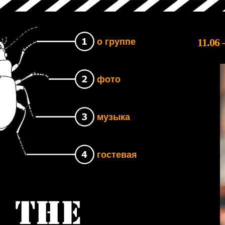
11.06
о группе
фото
музыка
гостевая
Группа The UNB