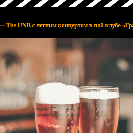
 — The UNB с летним концертом в паб-клубе «Г