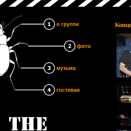
Конце
о группе
фото
музыка
гостевая
Группа The UNB