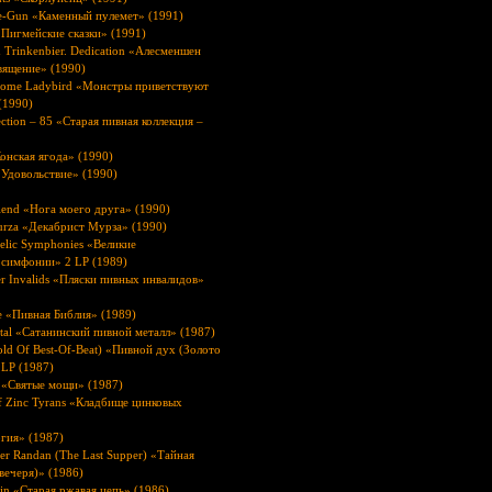
e-Gun «Каменный пулемет» (1991)
«Пигмейские сказки» (1991)
 Trinkenbier. Dedication «Алесменшен
вящение» (1990)
come Ladybird «Монстры приветствуют
(1990)
ection – 85 «Старая пивная коллекция –
онская ягода» (1990)
«Удовольствие» (1990)
iend «Нога моего друга» (1990)
urza «Декабрист Мурза» (1990)
elic Symphonies «Великие
 симфонии» 2 LP (1989)
r Invalids «Пляски пивных инвалидов»
e «Пивная Библия» (1989)
tal «Сатанинский пивной металл» (1987)
Gold Of Best-Of-Beat) «Пивной дух (Золото
 LP (1987)
s «Святые мощи» (1987)
f Zinc Tyrans «Кладбище цинковых
гия» (1987)
r Randan (The Last Supper) «Тайная
вечеря)» (1986)
in «Старая ржавая цепь» (1986)