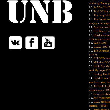
скафандр Бисмар
88.
So Who Has Do
87.
Toad Of War 
86.
The Song Wit
85.
The Conserve
поцелуи Бисмарк
84.
America Is A 
83.
Evil Bonzes «
82.
Daskleinewund
«Даскляйневундер
81.
92,6 (1998)
80.
LXXX (1997)
79.
The Dwarfish
(1997)
78.
Call Of Bujum
77.
Melodies Of 
76.
While My Muk
мой Мухтар» (19
75.
Cutting The 
74.
Ludrink van 
ван Бирховен. Ко
73.
The Gold Cast
децибеллах» (19
72.
Coverzes «Ка
71.
Auf Wiederseh
70.
LXX. Smoked 
экстаза» (1995)
69.
Screwdriver’s