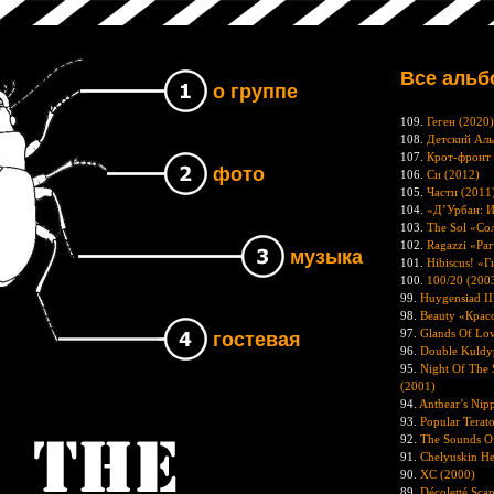
Все аль
о группе
109.
Геген (2020)
108.
Детский Аль
107.
Крот-фронт 
фото
106.
Си (2012)
105.
Части (2011
104.
«Д’Урбан: И
103.
The Sol «Со
102.
Ragazzi «Ра
музыка
101.
Hibiscus! «Г
100.
100/20 (200
99.
Huygensiad II
98.
Beauty «Крас
97.
Glands Of Lo
гостевая
96.
Double Kuldy
95.
Night Of The 
(2001)
94.
Antbear’s Nip
93.
Popular Tera
92.
The Sounds O
Группа The UNB
91.
Chelyuskin Н
90.
XC (2000)
89.
Décoletté Sc