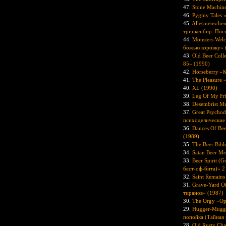
47.
Stone Machin
46.
Pygmy Tales 
45.
Allesmenschen
тринкенбир. Пос
44.
Monsters Wel
божью коровку» 
43.
Old Beer Coll
85» (1990)
42.
Horseberry «К
41.
The Pleasure 
40.
XL (1990)
39.
Leg Of My Fr
38.
Desembrist M
37.
Great Psychod
психоделические
36.
Dances Of Bee
(1989)
35.
The Beer Bibl
34.
Satan Beer Me
33.
Beer Spirit (
бест-оф-бита)» 2
32.
Saint Remain
31.
Grave-Yard O
тиранов» (1987)
30.
The Orgy «Ор
29.
Hugger-Mugge
попойка (Тайная 
28.
Old Rusty Cha