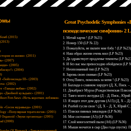
бомы
Great Psychodelic Symphonies 
психоделические симфонии» 2 LP
бомб (2015)
1. Метай харчи ! (LP №21)
(2013)
2. Номер 150 (LP № 22)
3. Пожалуйста, не пилите мне бэбу ! (LP №23
)
4. Наш образ жизни очень мил (LP №23)
стории из жизни» (2011)
5. Да здравствует продленье темноты (LP №2
ль» (2007)
6. И без вас мы превосходно обойдемся (LP 
гацци» (2005)
7. Неопознанный тип (LP №23)
ибискус!» (2004)
3)
8. Зарежь свою свинью (LP №23)
I «Гюйгенсиада III» (2003)
9. Отец Пинго, помолись за меня ! (LP №23)
ота» (2002)
10. Баллада о славном хирурге (Д, Х, Писк. –
ve «Гланды любви» (2002)
11. Декабрист Мурза (Рождественская Плясов
ps «Двойной кульдыпс» (2001)
12. Танго моего желудка (Д – Д, Писк., Юрий 
Short Fret-Saws «Ночь коротких лобзиков»
13. Я видел этот дом другим (А15) (Д, Х – Д)
14. Разбей гусли свои ! (Д, Х – Д, Х, Юрий С.
ple «Сосок муравьеда» (2001)
15. Пляски пивных інвалидов (LP №36)
tology «Популярная тератология» (2001)
f Organoid «Звуки органоида» (2001)
16. Мое состояние (А5) (LP №36)
ead (2000)
17. Слой многолетней пыли (А6) (LP №36)
18. Мыши мочатся в сыр (Два года спустя). 
aphander Of Bismarck «Декольтированный