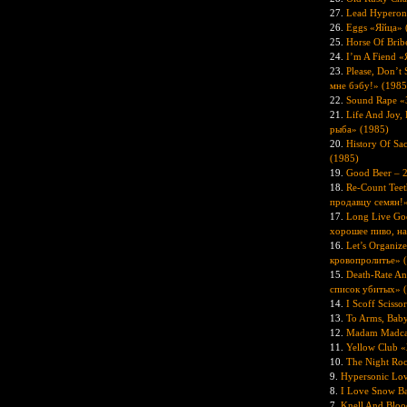
27.
Lead Hyperon
26.
Eggs «Яйца» 
25.
Horse Of Brib
24.
I’m A Fiend «
23.
Please, Don’t
мне бэбу!» (1985
22.
Sound Rape «
21.
Life And Joy,
рыба» (1985)
20.
History Of S
(1985)
19.
Good Beer – 
18.
Re-Count Tee
продавцу семян!»
17.
Long Live Goo
хорошее пиво, на
16.
Let’s Organiz
кровопролитье» 
15.
Death-Rate An
список убитых» 
14.
I Scoff Sciss
13.
To Arms, Bab
12.
Madam Madca
11.
Yellow Club 
10.
The Night Ro
9.
Hypersonic Lo
8.
I Love Snow B
7.
Knell And Blo