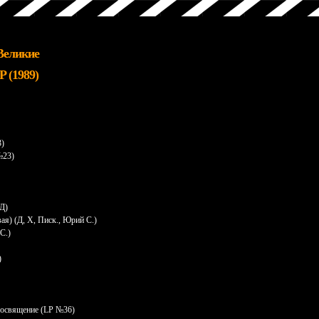
«Великие
 (1989)
)
3)
№23)
 Д)
ая) (Д, Х, Писк., Юрий С.)
С.)
)
Посвящение (LP №36)