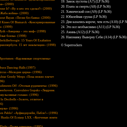
19. Замок пустоты (А7) (LP №36)
ка» (2000)
20. Плата за смерть (А8) (LP №36)
ne It? «Ну и кто это сделал?» (2000)
21. Химический сон (А9) (LP №36)
«Жаба войны» (2000)
22. Юбилейная груша (LP №36)
hout Bayan «Песни без баяна» (2000)
23. Дни казались короче, чем есть (А10) (LP 
d Kisses Of Bismarck «Консервированные
а» (1999)
24. Это все необъяснимо (А11) (LP №36)
Myth «Америка – это миф» (1998)
25. Аминь (А12) (LP №36)
Злые бонзы» (1998)
26. Наизнанку Выверну Себя (А14) (LP №36)
erkillerboogie. 15 Years Of Exaltation
киллербуги. 15 лет экзальтации» (1998)
© Superrockers
 Sportsmen «Карликовые спортсмены»
bura Dancing-Halls (1997)
Circus «Мелодии цирка» (1996)
htar Gently Weeps «Пока нежно плачет
96)
Rudiments Off «Отсекая рудименты» (1996)
Beerhoven. Convulsive Gopaks «Людринк
нвульсивные гопаки» (1996)
 In Decibells «Золото, отлитое в
96)
верзы» (1996)
en Pablo! «Ауфвидерзейн, Пабло!» (1996)
Hunks Of Ecstasy LXX. «Копченые ломти
 Flight «Полет отвертки» (1995)