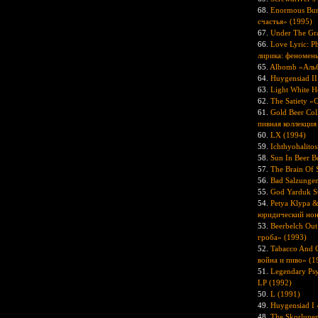
68.
Enormous Bun
счастья» (1995)
67.
Under The Gr
66.
Love Lyric: 
лирика: феномены
65.
Albomb «Аль
64.
Huygensiad II
63.
Light White H
62.
The Satiety «
61.
Gold Beer Col
пивная коллекция
60.
LX (1994)
59.
Ichthyohalito
58.
Sun In Beer B
57.
The Brain Of
56.
Bad Salzunge
55.
God Yarduk Su
54.
Petya Klypa &
юридический нон
53.
Beerbelch Out
гроба» (1993)
52.
Tabacco And 
война и пиво» (1
51.
Legendary Ps
LP (1992)
50.
L (1991)
49.
Huygensiad I 
48.
The Skorlupe