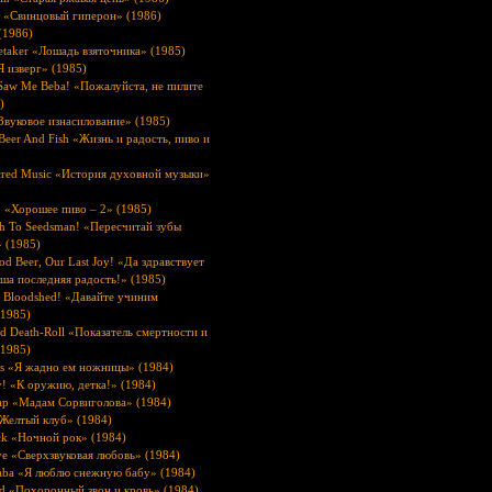
 «Свинцовый гиперон» (1986)
(1986)
etaker «Лошадь взяточника» (1985)
Я изверг» (1985)
 Saw Me Beba! «Пожалуйста, не пилите
)
Звуковое изнасилование» (1985)
 Beer And Fish «Жизнь и радость, пиво и
acred Music «История духовной музыки»
2 «Хорошее пиво – 2» (1985)
th To Seedsman! «Пересчитай зубы
 (1985)
d Beer, Our Last Joy! «Да здравствует
ша последняя радость!» (1985)
e Bloodshed! «Давайте учиним
(1985)
d Death-Roll «Показатель смертности и
(1985)
ors «Я жадно ем ножницы» (1984)
y! «К оружию, детка!» (1984)
p «Мадам Сорвиголова» (1984)
«Желтый клуб» (1984)
ck «Ночной рок» (1984)
ve «Сверхзвуковая любовь» (1984)
aba «Я люблю снежную бабу» (1984)
od «Похоронный звон и кровь» (1984)