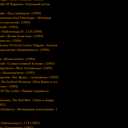
dle Of Happiness «Огромный пучок
ader «Под грейдером» (1994)
Phenomena And Pathologies «Любовная
 и патологии» (1994)
бомб» (1994)
 «Гюйгенсиада II» 2 LP (1994)
ead «Легкая белая пена» (1994)
Сытость» (1994)
lection Of Good-Looker Vulgaris «Золотая
 красавчика обыкновенного» (1994)
sis «Ихтиогалитоз» (1994)
ottle «Солнце в пивной бутылке» (1993)
 Sigizmund «Мозг Сигизмунда» (1993)
n «Бадзальцунген» (1993)
perstar «Бог Ярдук – суперзвезда» (1993)
 His Juridical Nonsense «Петя Клыпа и его
сенс» (1993)
 Of The Coffin «Пивная отрыжка из
Germans, War And Beer «Табак и немцы,
992)
ychodances «Легендарные психопляски» 2
«Гюйгенсиада I» 2 LP (1991)
nts «Скорлупенц» (1991)