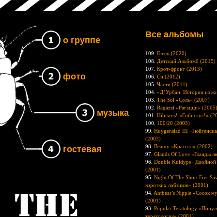
Все альбомы
о группе
109.
Геген (2020)
108.
Детский Альбомб (2015)
107.
Крот-фронт (2013)
фото
106.
Си (2012)
105.
Части (2011)
104.
«Д’Урбан: Истории из жи
103.
The Sol «Соль» (2007)
102.
Ragazzi «Рагацци» (2005
музыка
101.
Hibiscus! «Гибискус!» (2
100.
100/20 (2003)
99.
Huygensiad III «Гюйгенсиа
(2003)
98.
Beauty «Красота» (2002)
гостевая
97.
Glands Of Love «Гланды л
96.
Double Kuldyps «Двойной
(2001)
95.
Night Of The Short Fret-S
коротких лобзиков» (2001)
94.
Antbear’s Nipple «Сосок м
Группа The UNB
(2001)
93.
Popular Teratology «Попул
тератология» (2001)