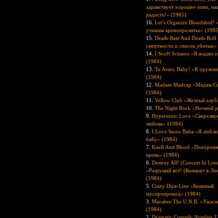
здравствует хорошее пиво, на
радость!» (1985)
16.
Let’s Organize Bloodshed!
учиним кровопролитье» (1985
15.
Death-Rate And Death-Roll
смертности и список убитых»
14.
I Scoff Scissors «Я жадно
(1984)
13.
To Arms, Baby! «К оружию
(1984)
12.
Madam Madcap «Мадам Со
(1984)
11.
Yellow Club «Желтый клуб
10.
The Night Rock «Ночной р
9.
Hypersonic Love «Сверхзву
любовь» (1984)
8.
I Love Snow Baba «Я любл
бабу» (1984)
7.
Knell And Blood «Похоронн
кровь» (1984)
6.
Destroy All! (Concert In Lo
«Разрушай всё! (Концерт в Ло
(1984)
5.
Crazy Dust-Line «Бешеный
мусоропровод» (1984)
3.
Macabre The U.N.B. «Ужасн
(1984)
2.
Dramatic Comedy Number 1