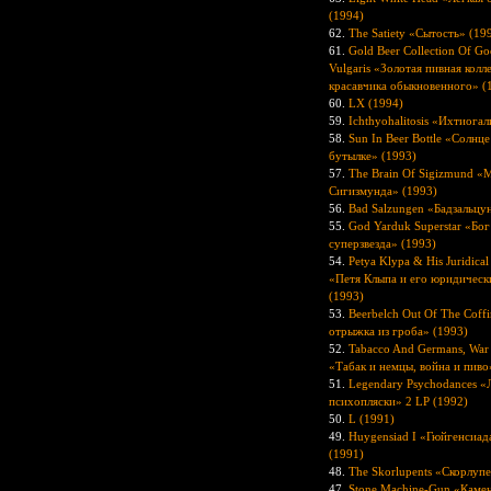
(1994)
62.
The Satiety «Сытость» (19
61.
Gold Beer Collection Of G
Vulgaris «Золотая пивная колл
красавчика обыкновенного» (
60.
LX (1994)
59.
Ichthyohalitosis «Ихтиогал
58.
Sun In Beer Bottle «Солнце
бутылке» (1993)
57.
The Brain Of Sigizmund «
Сигизмунда» (1993)
56.
Bad Salzungen «Бадзальцу
55.
God Yarduk Superstar «Бог
суперзвезда» (1993)
54.
Petya Klypa & His Juridica
«Петя Клыпа и его юридическ
(1993)
53.
Beerbelch Out Of The Coff
отрыжка из гроба» (1993)
52.
Tabacco And Germans, War
«Табак и немцы, война и пиво
51.
Legendary Psychodances «
психопляски» 2 LP (1992)
50.
L (1991)
49.
Huygensiad I «Гюйгенсиада
(1991)
48.
The Skorlupents «Скорлуп
47.
Stone Machine-Gun «Каме