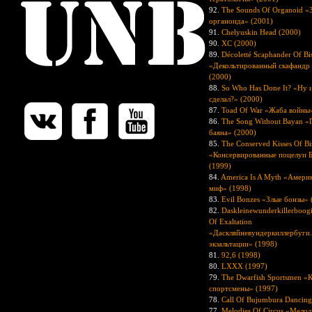
92.
The Sounds Of Organoid «
органоида» (2001)
91.
Chelyuskin Нead (2000)
90.
XC (2000)
89.
Décoletté Scaphander Of B
«Декольтированный скафандр
(2000)
88.
So Who Has Done It? «Ну и
сделал?» (2000)
87.
Toad Of War «Жаба войны
86.
The Song Without Bayan «
баяна» (2000)
85.
The Conserved Kisses Of B
«Консервированные поцелуи 
(1999)
84.
America Is A Myth «Америк
миф» (1998)
83.
Evil Bonzes «Злые бонзы» 
82.
Daskleinewunderkillerboogi
Of Exaltation
«Даскляйневундеркиллербуги.
экзальтации» (1998)
81.
92,6 (1998)
80.
LXXX (1997)
79.
The Dwarfish Sportsmen «
спортсмены» (1997)
78.
Call Of Bujumbura Dancing
77.
Melodies Of Circus «Мело