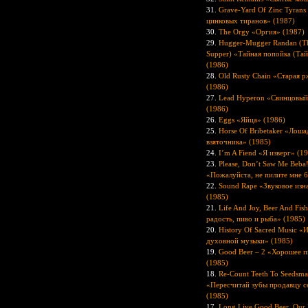
31.
Grave-Yard Of Zinc Tyran
цинковых тиранов» (1987)
30.
The Orgy «Оргия» (1987)
29.
Hugger-Mugger Randan (Th
Supper) «Тайная попойка (Тай
(1986)
28.
Old Rusty Chain «Старая р
(1986)
27.
Lead Hyperon «Свинцовый
(1986)
26.
Eggs «Яйца» (1986)
25.
Horse Of Bribetaker «Лоша
взяточника» (1985)
24.
I’m A Fiend «Я изверг» (1
23.
Please, Don’t Saw Me Beba
«Пожалуйста, не пилите мне б
22.
Sound Rape «Звуковое изн
(1985)
21.
Life And Joy, Beer And Fis
радость, пиво и рыба» (1985)
20.
History Of Sacred Music «
духовной музыки» (1985)
19.
Good Beer – 2 «Хорошее п
(1985)
18.
Re-Count Teeth To Seedsma
«Пересчитай зубы продавцу с
(1985)
17.
Long Live Good Beer, Our 