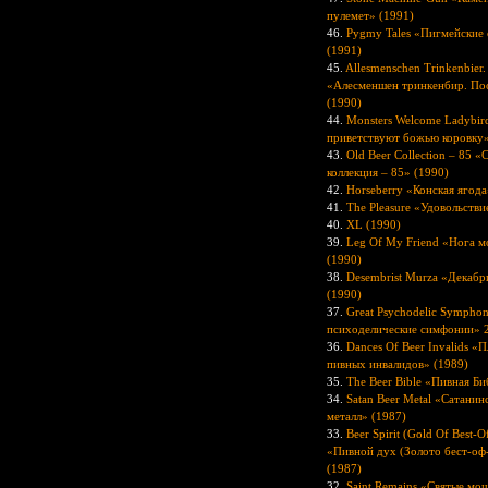
пулемет» (1991)
46.
Pygmy Tales «Пигмейские 
(1991)
45.
Allesmenschen Trinkenbier.
«Алесменшен тринкенбир. По
(1990)
44.
Monsters Welcome Ladybi
приветствуют божью коровку»
43.
Old Beer Collection – 85 «
коллекция – 85» (1990)
42.
Horseberry «Конская ягода
41.
The Pleasure «Удовольстви
40.
XL (1990)
39.
Leg Of My Friend «Нога м
(1990)
38.
Desembrist Murza «Декабр
(1990)
37.
Great Psychodelic Symphon
психоделические симфонии» 2
36.
Dances Of Beer Invalids «П
пивных инвалидов» (1989)
35.
The Beer Bible «Пивная Би
34.
Satan Beer Metal «Сатанин
металл» (1987)
33.
Beer Spirit (Gold Of Best-O
«Пивной дух (Золото бест-оф
(1987)
32.
Saint Remains «Святые мо