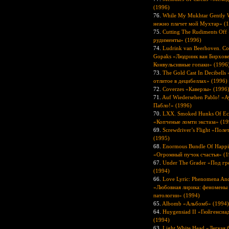
(1996)
76.
While My Mukhtar Gently 
нежно плачет мой Мухтар» (
75.
Cutting The Rudiments Off
рудименты» (1996)
74.
Ludrink van Beerhoven. Co
Gopaks «Людринк ван Бирхове
Конвульсивные гопаки» (1996
73.
The Gold Cast In Decibells
отлитое в децибеллах» (1996)
72.
Coverzes «Каверзы» (1996
71.
Auf Wiedersehen Pablo! «
Пабло!» (1996)
70.
LXX. Smoked Hunks Of Ec
«Копченые ломти экстаза» (19
69.
Screwdriver’s Flight «Поле
(1995)
68.
Enormous Bundle Of Happi
«Огромный пучок счастья» (1
67.
Under The Grader «Под г
(1994)
66.
Love Lyric: Phenomena And
«Любовная лирика: феномены
патологии» (1994)
65.
Albomb «Альбомб» (1994)
64.
Huygensiad II «Гюйгенсиад
(1994)
63.
Light White Head «Легкая 