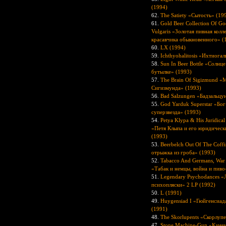
(1994)
62.
The Satiety «Сытость» (19
61.
Gold Beer Collection Of G
Vulgaris «Золотая пивная колл
красавчика обыкновенного» (
60.
LX (1994)
59.
Ichthyohalitosis «Ихтиогал
58.
Sun In Beer Bottle «Солнце
бутылке» (1993)
57.
The Brain Of Sigizmund «
Сигизмунда» (1993)
56.
Bad Salzungen «Бадзальцу
55.
God Yarduk Superstar «Бог
суперзвезда» (1993)
54.
Petya Klypa & His Juridica
«Петя Клыпа и его юридическ
(1993)
53.
Beerbelch Out Of The Coff
отрыжка из гроба» (1993)
52.
Tabacco And Germans, War
«Табак и немцы, война и пиво
51.
Legendary Psychodances «
психопляски» 2 LP (1992)
50.
L (1991)
49.
Huygensiad I «Гюйгенсиада
(1991)
48.
The Skorlupents «Скорлуп
47.
Stone Machine-Gun «Каме