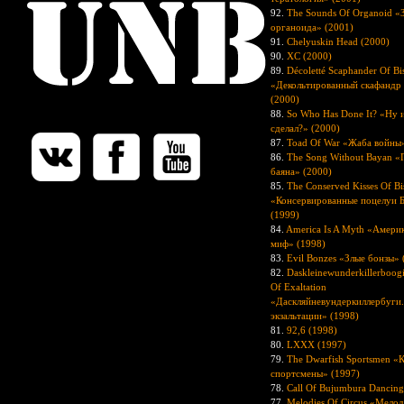
92.
The Sounds Of Organoid «
органоида» (2001)
91.
Chelyuskin Нead (2000)
90.
XC (2000)
89.
Décoletté Scaphander Of B
«Декольтированный скафандр
(2000)
88.
So Who Has Done It? «Ну и
сделал?» (2000)
87.
Toad Of War «Жаба войны
86.
The Song Without Bayan «
баяна» (2000)
85.
The Conserved Kisses Of B
«Консервированные поцелуи 
(1999)
84.
America Is A Myth «Америк
миф» (1998)
83.
Evil Bonzes «Злые бонзы» 
82.
Daskleinewunderkillerboogi
Of Exaltation
«Даскляйневундеркиллербуги.
экзальтации» (1998)
81.
92,6 (1998)
80.
LXXX (1997)
79.
The Dwarfish Sportsmen «
спортсмены» (1997)
78.
Call Of Bujumbura Dancing
77.
Melodies Of Circus «Мело