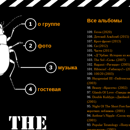
Все альбомы
о группе
109.
Геген (2020)
108.
Детский Альбомб (2015)
107.
Крот-фронт (2013)
фото
106.
Си (2012)
105.
Части (2011)
104.
«Д’Урбан: Истории из жи
103.
The Sol «Соль» (2007)
102.
Ragazzi «Рагацци» (2005
музыка
101.
Hibiscus! «Гибискус!» (2
100.
100/20 (2003)
99.
Huygensiad III «Гюйгенсиа
(2003)
98.
Beauty «Красота» (2002)
гостевая
97.
Glands Of Love «Гланды л
96.
Double Kuldyps «Двойной
(2001)
95.
Night Of The Short Fret-S
коротких лобзиков» (2001)
94.
Antbear’s Nipple «Сосок м
Группа The UNB
(2001)
93.
Popular Teratology «Попул
тератология» (2001)