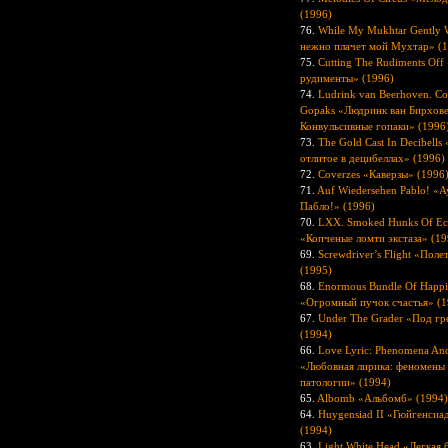
(1996)
76.
While My Mukhtar Gently 
нежно плачет мой Мухтар» (
75.
Cutting The Rudiments Off
рудименты» (1996)
74.
Ludrink van Beerhoven. Co
Gopaks «Людринк ван Бирхове
Конвульсивные гопаки» (1996
73.
The Gold Cast In Decibells
отлитое в децибеллах» (1996)
72.
Coverzes «Каверзы» (1996
71.
Auf Wiedersehen Pablo! «
Пабло!» (1996)
70.
LXX. Smoked Hunks Of Ec
«Копченые ломти экстаза» (19
69.
Screwdriver’s Flight «Поле
(1995)
68.
Enormous Bundle Of Happi
«Огромный пучок счастья» (1
67.
Under The Grader «Под г
(1994)
66.
Love Lyric: Phenomena And
«Любовная лирика: феномены
патологии» (1994)
65.
Albomb «Альбомб» (1994)
64.
Huygensiad II «Гюйгенсиад
(1994)
63.
Light White Head «Легкая 