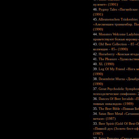
пулемет» (1991)
46.
Pygmy Tales «Пигмейские 
(1991)
45.
Allesmenschen Trinkenbier.
«Алесменшен тринкенбир. По
(1990)
44.
Monsters Welcome Ladybi
приветствуют божью коровку»
43.
Old Beer Collection – 85 «
коллекция – 85» (1990)
42.
Horseberry «Конская ягода
41.
The Pleasure «Удовольстви
40.
XL (1990)
39.
Leg Of My Friend «Нога м
(1990)
38.
Desembrist Murza «Декабр
(1990)
37.
Great Psychodelic Symphon
психоделические симфонии» 2
36.
Dances Of Beer Invalids «П
пивных инвалидов» (1989)
35.
The Beer Bible «Пивная Би
34.
Satan Beer Metal «Сатанин
металл» (1987)
33.
Beer Spirit (Gold Of Best-O
«Пивной дух (Золото бест-оф
(1987)
32.
Saint Remains «Святые мо