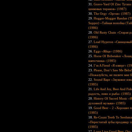
31.
Grave-Yard Of Zinc Tyran
цинковых тиранов» (1987)
30.
The Orgy «Оргия» (1987)
29.
Hugger-Mugger Randan (Th
Supper) «Тайная попойка (Тай
(1986)
28.
Old Rusty Chain «Старая р
(1986)
27.
Lead Hyperon «Свинцовый
(1986)
26.
Eggs «Яйца» (1986)
25.
Horse Of Bribetaker «Лоша
взяточника» (1985)
24.
I’m A Fiend «Я изверг» (1
23.
Please, Don’t Saw Me Beba
«Пожалуйста, не пилите мне б
22.
Sound Rape «Звуковое изн
(1985)
21.
Life And Joy, Beer And Fis
радость, пиво и рыба» (1985)
20.
History Of Sacred Music «
духовной музыки» (1985)
19.
Good Beer – 2 «Хорошее п
(1985)
18.
Re-Count Teeth To Seedsma
«Пересчитай зубы продавцу с
(1985)
17.
Long Live Good Beer, Our 