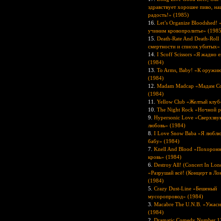
здравствует хорошее пиво, на
радость!» (1985)
16.
Let’s Organize Bloodshed!
учиним кровопролитье» (1985
15.
Death-Rate And Death-Roll
смертности и список убитых»
14.
I Scoff Scissors «Я жадно
(1984)
13.
To Arms, Baby! «К оружию
(1984)
12.
Madam Madcap «Мадам Со
(1984)
11.
Yellow Club «Желтый клуб
10.
The Night Rock «Ночной р
9.
Hypersonic Love «Сверхзву
любовь» (1984)
8.
I Love Snow Baba «Я любл
бабу» (1984)
7.
Knell And Blood «Похоронн
кровь» (1984)
6.
Destroy All! (Concert In Lo
«Разрушай всё! (Концерт в Ло
(1984)
5.
Crazy Dust-Line «Бешеный
мусоропровод» (1984)
3.
Macabre The U.N.B. «Ужасн
(1984)
2.
Dramatic Comedy Number 1